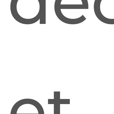
dé
et