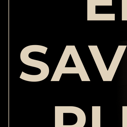
E
SAV
PL