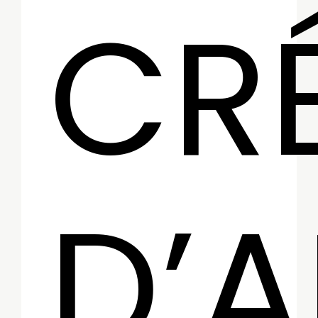
CR
D’