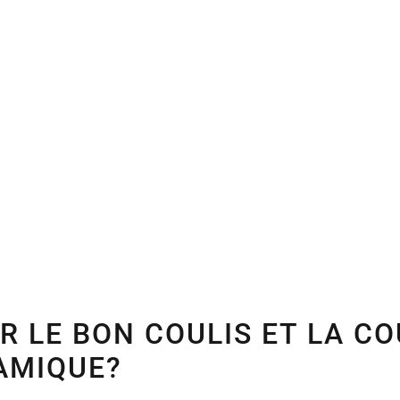
ES SUR MES
ORATIONS
C
LISH
 LE BON COULIS ET LA CO
AMIQUE?