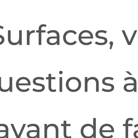
urfaces, v
questions 
avant de f