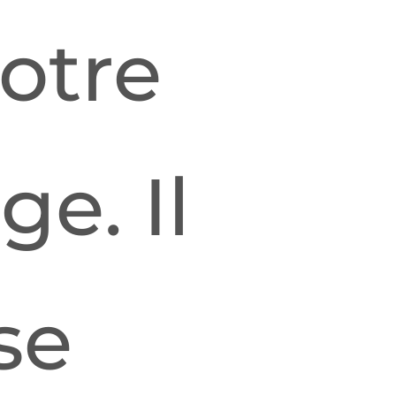
otre
ge. Il
se