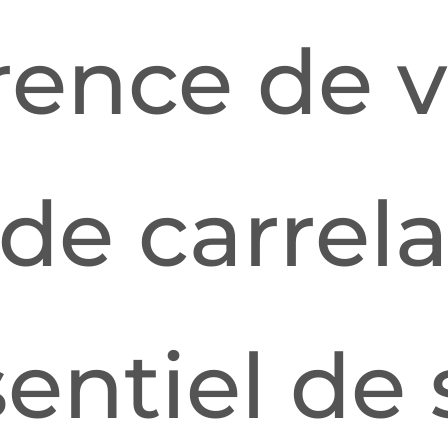
rence de v
de carrela
sentiel de 