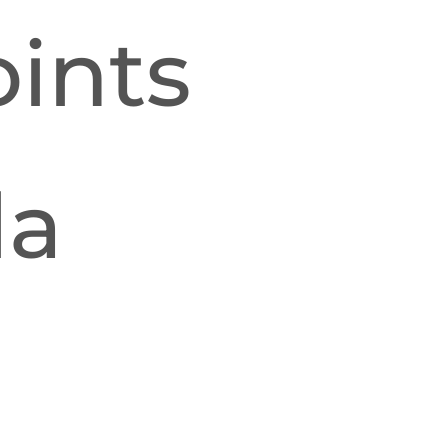
oints
la