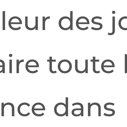
leur des j
aire toute 
ence dans