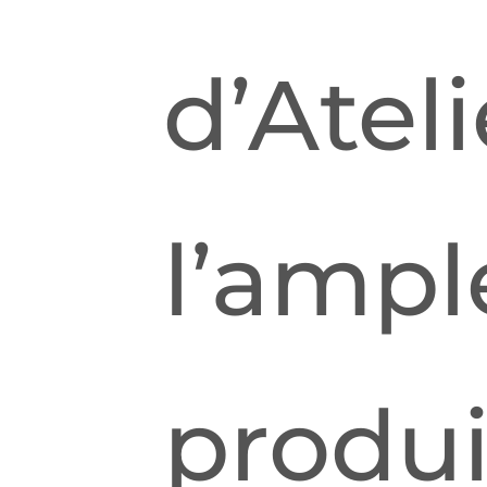
d’Atel
l’ampl
produi