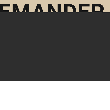
 DEMANDER
ION
IONS