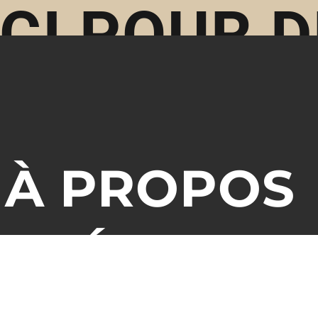
ICI POUR
E SOUMISS
À PROPOS
S
RÉALISAT