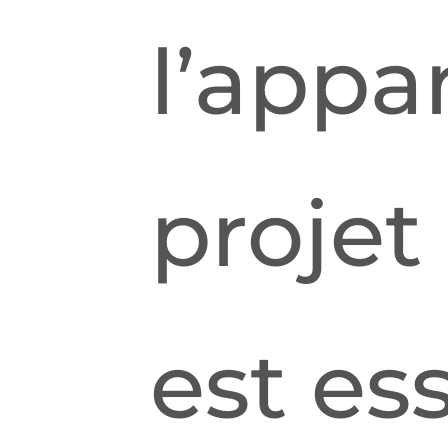
l’appa
projet 
est es