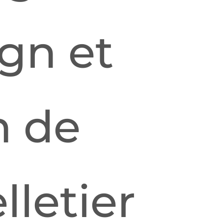
ign et
n de
lletier