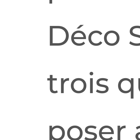
Déco S
trois 
poser 