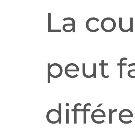
La cou
peut f
différ