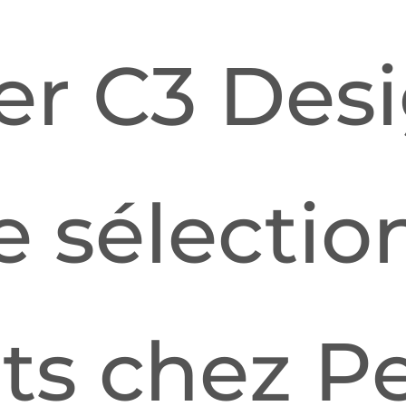
ier C3 Des
e sélectio
ts chez Pe