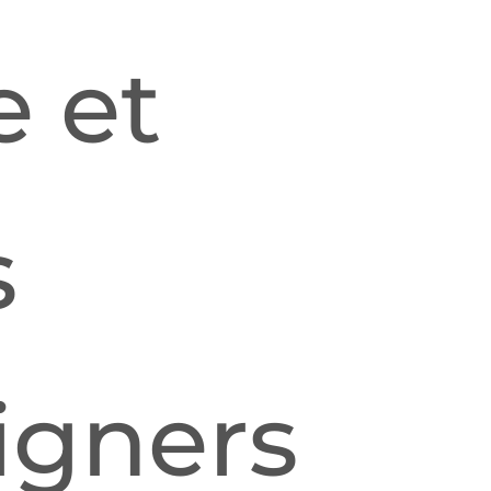
e et
s
igners