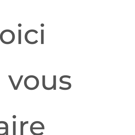
oici
à vous
aire