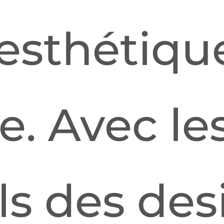
 esthétiqu
e. Avec le
ls des des