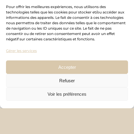
Pour offrir les meilleures expériences, nous utilisons des
technologies telles que les cookies pour stocker et/ou accéder aux
LIENS UTILES
informations des appareils. Le fait de consentir à ces technologies
nous permettra de traiter des données telles que le comportement
Accueil
de navigation ou les ID uniques sur ce site. Le fait de ne pas
consentir ou de retirer son consentement peut avoir un effet
À propos
négatif sur certaines caractéristiques et fonctions.
Forfaits
Gérer les services
Blogue
Réalisations
Accepter
Collaborations
Refuser
Armoires sur mesure
Presse
Voir les préférences
Contact
© 2026 Atelier C3 Design – Tous droits réservés