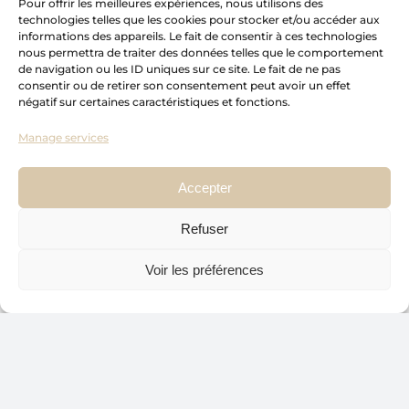
Pour offrir les meilleures expériences, nous utilisons des
technologies telles que les cookies pour stocker et/ou accéder aux
USEFUL LINKS
informations des appareils. Le fait de consentir à ces technologies
nous permettra de traiter des données telles que le comportement
Home
de navigation ou les ID uniques sur ce site. Le fait de ne pas
About
consentir ou de retirer son consentement peut avoir un effet
négatif sur certaines caractéristiques et fonctions.
Packages
Manage services
Blog
Portfolio
Accepter
Collaborations
Custom-made cabinetry
Refuser
Press
Voir les préférences
Contact
© 2024 Atelier C3 Design – All rights reserved