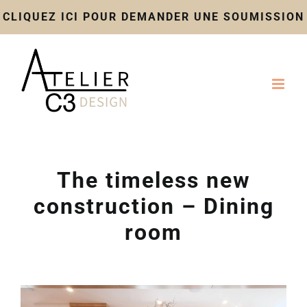
CLIQUEZ ICI POUR DEMANDER UNE SOUMISSION
Skip
to
content
The timeless new
construction – Dining
room