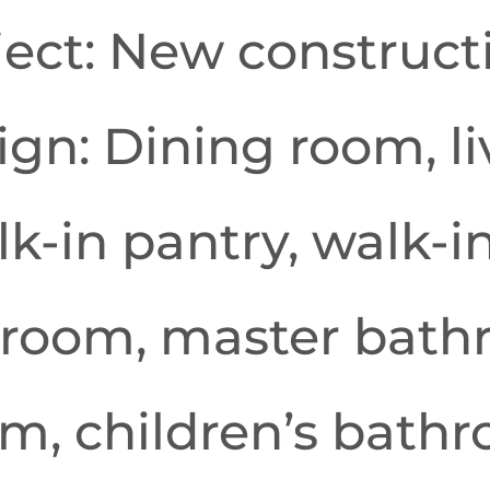
ject: New construct
ign: Dining room, l
lk-in pantry, walk-i
room, master bath
m, children’s bath