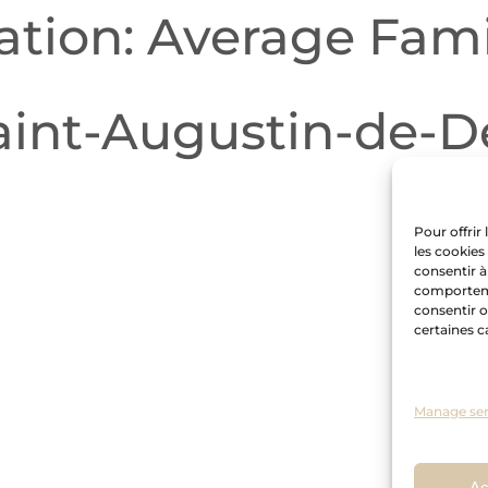
ation: Average Fami
Saint-Augustin-de-
Pour offrir
les cookies
consentir à
comportemen
consentir o
certaines c
Manage ser
Ac