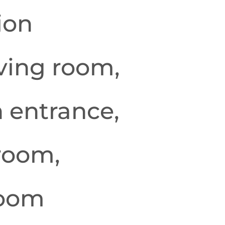
ion
iving room,
n entrance,
room,
room