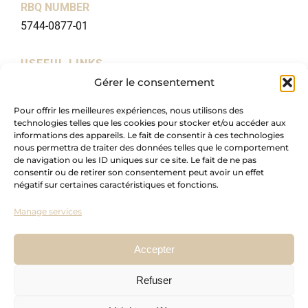
RBQ NUMBER
5744-0877-01
USEFUL LINKS
Gérer le consentement
Home
About
Pour offrir les meilleures expériences, nous utilisons des
technologies telles que les cookies pour stocker et/ou accéder aux
Packages
informations des appareils. Le fait de consentir à ces technologies
nous permettra de traiter des données telles que le comportement
Blog
de navigation ou les ID uniques sur ce site. Le fait de ne pas
Portfolio
consentir ou de retirer son consentement peut avoir un effet
négatif sur certaines caractéristiques et fonctions.
Collaborations
Manage services
Custom-made cabinetry
Press
Accepter
Contact
Refuser