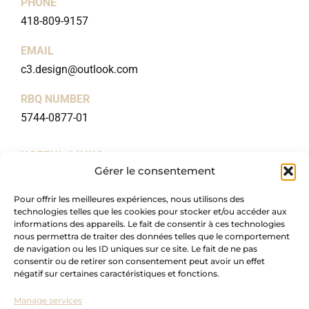
PHONE
418-809-9157
EMAIL
c3.design@outlook.com
RBQ NUMBER
5744-0877-01
USEFUL LINKS
Gérer le consentement
Home
Pour offrir les meilleures expériences, nous utilisons des
About
technologies telles que les cookies pour stocker et/ou accéder aux
Packages
informations des appareils. Le fait de consentir à ces technologies
nous permettra de traiter des données telles que le comportement
Blog
de navigation ou les ID uniques sur ce site. Le fait de ne pas
consentir ou de retirer son consentement peut avoir un effet
Portfolio
négatif sur certaines caractéristiques et fonctions.
Collaborations
Manage services
Custom-made cabinetry