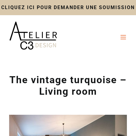
CLIQUEZ ICI POUR DEMANDER UNE SOUMISSION
Skip
to
content
The vintage turquoise –
Living room