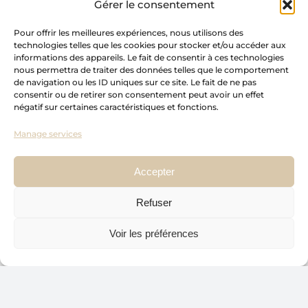
EMAIL
Gérer le consentement
c3.design@outlook.com
Pour offrir les meilleures expériences, nous utilisons des
technologies telles que les cookies pour stocker et/ou accéder aux
RBQ NUMBER
informations des appareils. Le fait de consentir à ces technologies
5744-0877-01
nous permettra de traiter des données telles que le comportement
de navigation ou les ID uniques sur ce site. Le fait de ne pas
consentir ou de retirer son consentement peut avoir un effet
USEFUL LINKS
négatif sur certaines caractéristiques et fonctions.
Home
Manage services
About
Accepter
Packages
Blog
Refuser
Portfolio
Voir les préférences
Collaborations
Custom-made cabinetry
Press
Contact