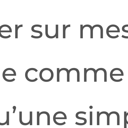
er sur me
e comme 
u’une sim