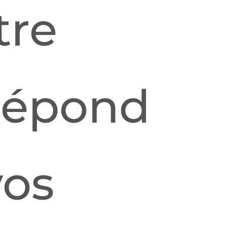
tre
 répond
vos