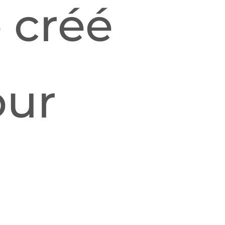
 créé
our