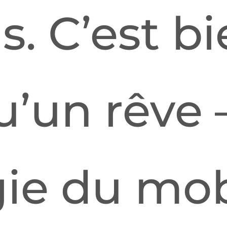
s. C’est b
u’un rêve –
ie du mob