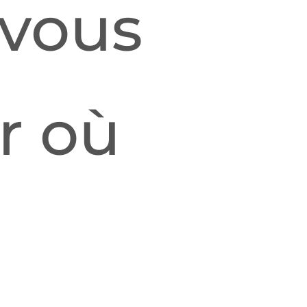
 vous
ur où