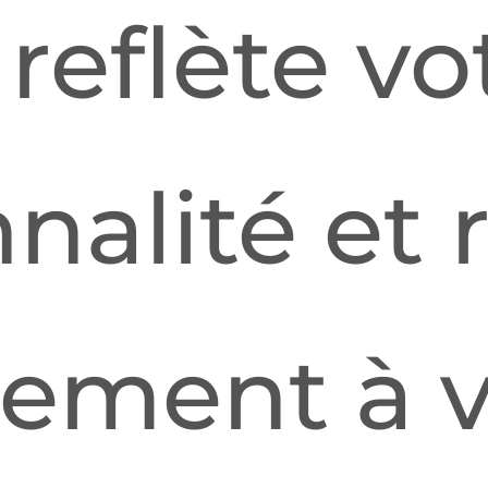
 reflète vo
nalité et
tement à 