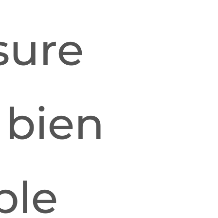
sure
bien
ple