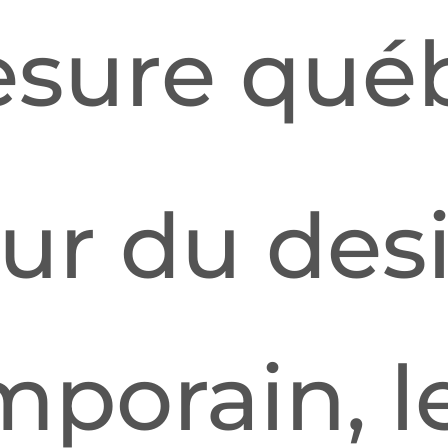
sure québ
ur du des
porain, l