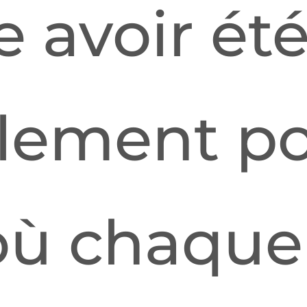
 avoir été
alement p
où chaque