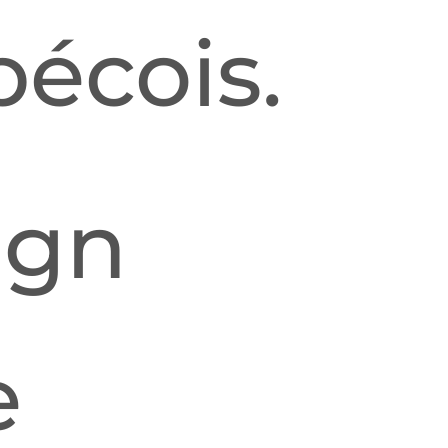
écois.
ign
e