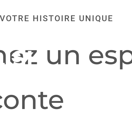
ES SUR MES
 VOTRE HISTOIRE UNIQUE
ORATIONS
C
nez un es
LISH
conte