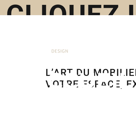
CLIQUEZ 
Skip
UN
L’ART DU MOBILI
to
ACCUEIL
VOTRE ESPACE, 
FORFAIT
content