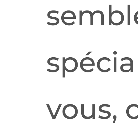
semble
spéci
vous, 