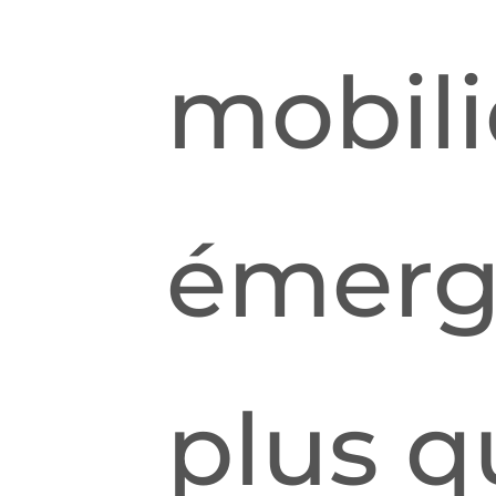
mobili
émerg
plus q