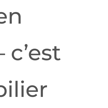
ien
 c’est
ilier