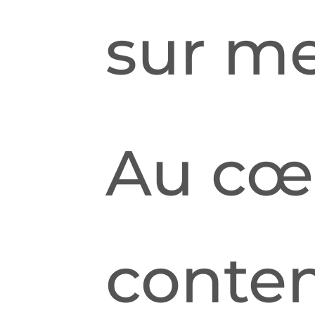
sur me
Au cœ
contem