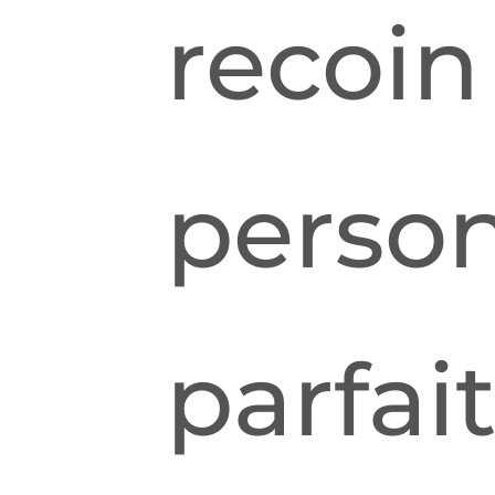
recoin
person
parfai