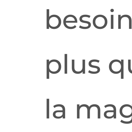
besoin
plus q
la mag