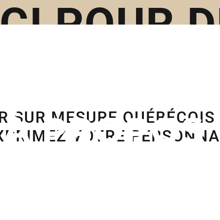
ICI POUR
E SOUMISS
ER SUR MESURE QUÉBÉCOIS
À PROPOS
EXPRIMEZ VOTRE PERSONNA
S
RÉALISAT