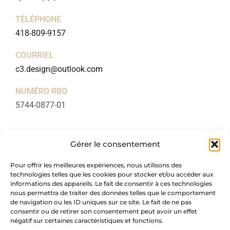
TÉLÉPHONE
418-809-9157
COURRIEL
c3.design@outlook.com
NUMÉRO RBQ
5744-0877-01
LIENS UTILES
Gérer le consentement
Accueil
Pour offrir les meilleures expériences, nous utilisons des
À propos
technologies telles que les cookies pour stocker et/ou accéder aux
Forfaits
informations des appareils. Le fait de consentir à ces technologies
nous permettra de traiter des données telles que le comportement
Blogue
de navigation ou les ID uniques sur ce site. Le fait de ne pas
consentir ou de retirer son consentement peut avoir un effet
Réalisations
négatif sur certaines caractéristiques et fonctions.