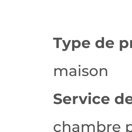
Type de pr
maison
Service de
chambre p