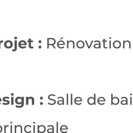
ojet :
Rénovation
sign :
Salle de bai
rincipale