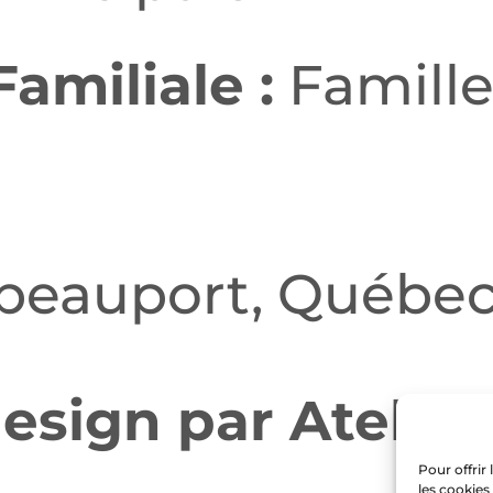
Familiale :
Famille
beauport, Québe
esign par Atelier
Pour offrir
les cookies