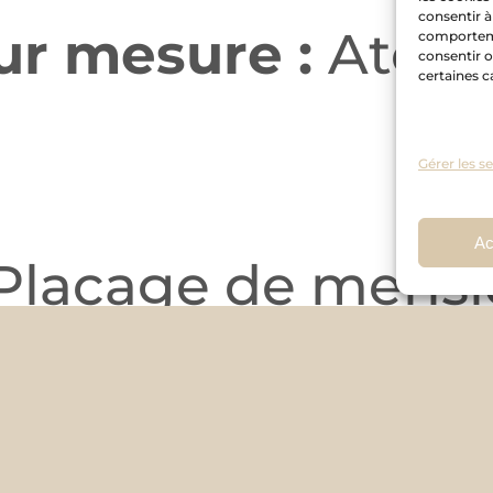
consentir à
sur mesure :
Atelie
comportemen
consentir o
certaines c
Gérer les s
Ac
Placage de merisi
:
quartz
Vietera