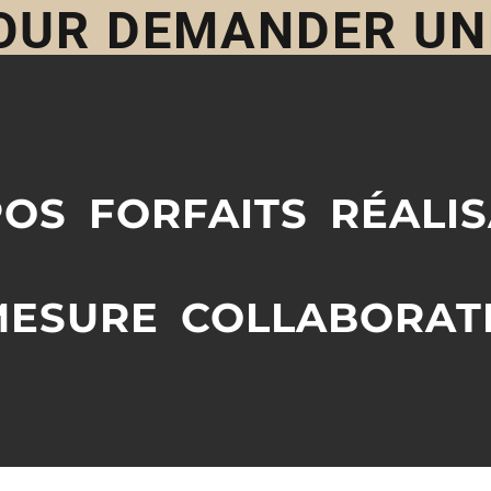
POUR DEMANDER U
POS
FORFAITS
RÉALI
MESURE
COLLABORAT