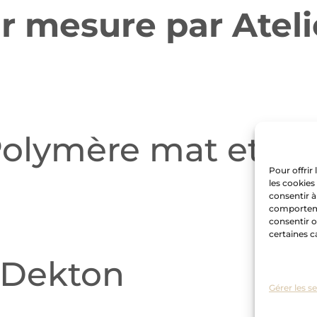
ur mesure par Ateli
olymère mat et pl
Pour offrir
les cookies
consentir à
comportemen
consentir o
certaines c
Dekton
Gérer les s