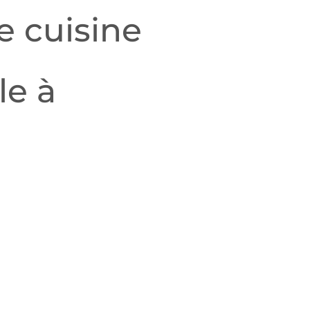
 cuisine
le à