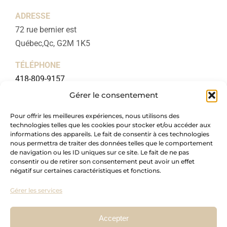
ADRESSE
72 rue bernier est
Québec,Qc, G2M 1K5
TÉLÉPHONE
418-809-9157
Gérer le consentement
COURRIEL
c3.design@outlook.com
Pour offrir les meilleures expériences, nous utilisons des
technologies telles que les cookies pour stocker et/ou accéder aux
informations des appareils. Le fait de consentir à ces technologies
NUMÉRO RBQ
nous permettra de traiter des données telles que le comportement
5744-0877-01
de navigation ou les ID uniques sur ce site. Le fait de ne pas
consentir ou de retirer son consentement peut avoir un effet
négatif sur certaines caractéristiques et fonctions.
LIENS UTILES
Gérer les services
Accueil
À propos
Accepter
Forfaits