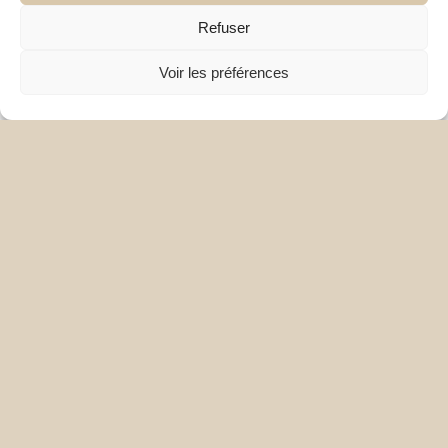
Refuser
Blogue
Réalisations
Voir les préférences
Collaborations
Armoires sur mesure
Presse
Contact