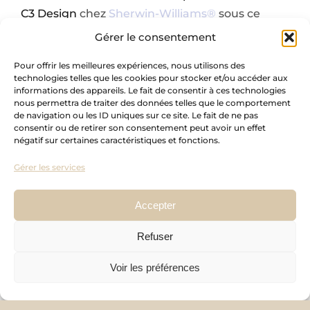
C3 Design
chez
Sherwin-Williams®
sous ce
même nom. Cette teinte se marie
Gérer le consentement
parfaitement avec le la couleur
Pantone 2025 –
Pour offrir les meilleures expériences, nous utilisons des
Mocha Mousse
, qui restera également très
technologies telles que les cookies pour stocker et/ou accéder aux
populaire en 2025.
informations des appareils. Le fait de consentir à ces technologies
nous permettra de traiter des données telles que le comportement
de navigation ou les ID uniques sur ce site. Le fait de ne pas
consentir ou de retirer son consentement peut avoir un effet
négatif sur certaines caractéristiques et fonctions.
Gérer les services
Accepter
Refuser
Voir les préférences