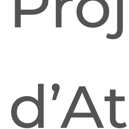
Proj
d’At