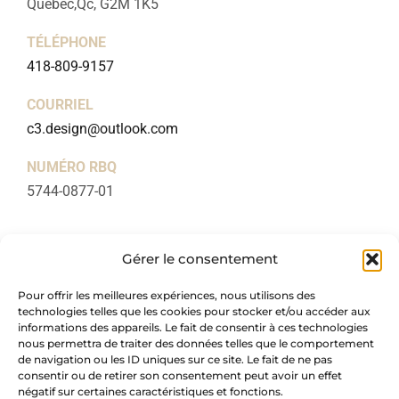
Québec,Qc, G2M 1K5
TÉLÉPHONE
418-809-9157
COURRIEL
c3.design@outlook.com
NUMÉRO RBQ
5744-0877-01
LIENS UTILES
Gérer le consentement
Accueil
Pour offrir les meilleures expériences, nous utilisons des
À propos
technologies telles que les cookies pour stocker et/ou accéder aux
Forfaits
informations des appareils. Le fait de consentir à ces technologies
nous permettra de traiter des données telles que le comportement
Blogue
de navigation ou les ID uniques sur ce site. Le fait de ne pas
consentir ou de retirer son consentement peut avoir un effet
Réalisations
négatif sur certaines caractéristiques et fonctions.